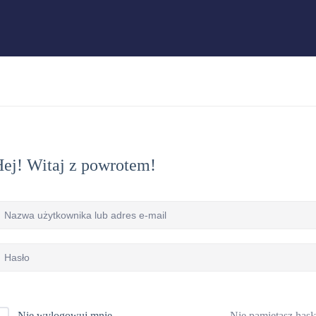
ej! Witaj z powrotem!
Nie pamiętasz hasł
Nie wylogowuj mnie