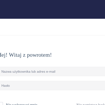
ej! Witaj z powrotem!
Nie pamiętasz hasł
Nie wylogowuj mnie