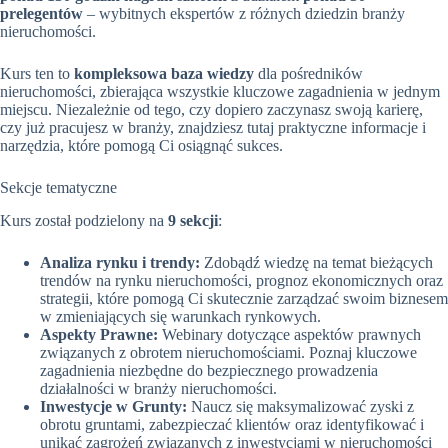
prelegentów
– wybitnych ekspertów z różnych dziedzin branży
nieruchomości.
Kurs ten to
kompleksowa baza wiedzy
dla pośredników
nieruchomości, zbierająca wszystkie kluczowe zagadnienia w jednym
miejscu. Niezależnie od tego, czy dopiero zaczynasz swoją karierę,
czy już pracujesz w branży, znajdziesz tutaj praktyczne informacje i
narzędzia, które pomogą Ci osiągnąć sukces.
Sekcje tematyczne
Kurs został podzielony na
9 sekcji
:
Analiza rynku i trendy:
Zdobądź wiedzę na temat bieżących
trendów na rynku nieruchomości, prognoz ekonomicznych oraz
strategii, które pomogą Ci skutecznie zarządzać swoim biznesem
w zmieniających się warunkach rynkowych.
Aspekty Prawne:
Webinary dotyczące aspektów prawnych
związanych z obrotem nieruchomościami. Poznaj kluczowe
zagadnienia niezbędne do bezpiecznego prowadzenia
działalności w branży nieruchomości.
Inwestycje w Grunty:
Naucz się maksymalizować zyski z
obrotu gruntami, zabezpieczać klientów oraz identyfikować i
unikać zagrożeń związanych z inwestycjami w nieruchomości