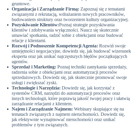
gruntowe.
Organizacja i Zarządzanie Firmą:
Zapoznaj się z tematami
związanymi z rekrutacją, wdrażaniem nowych pracowników,
budowaniem struktury oraz tworzeniem kultury organizacyjnej.
Pozyskiwanie Klientów:
Poznaj strategie pozyskiwania
klientów i zdobywania wyłączności. Naucz się skutecznie
umawiać spotkania, radzić sobie z obiekcjami oraz budować
relacje z klientami.
Rozwój i Podnoszenie Kompetencji Agenta:
Rozwiń swoje
umiejętności negocjacyjne, dowiedz się, jak budować wizerunek
eksperta oraz jak unikać najczęstszych błędów początkujących
agentów.
Sprzedaż i Marketing:
Poznaj techniki zamykania sprzedaży,
radzenia sobie z obiekcjami oraz automatyzacji procesów
sprzedażowych. Dowiedz się, jak skutecznie promować swoje
usługi i zwiększać zyski.
Technologie i Narzędzia:
Dowiedz się, jak korzystać z
systemów CRM, narzędzi do automatyzacji procesów oraz
innych technologii, które poprawią jakość twojej pracy i ułatwią
zarządzanie relacjami z klientem.
Najem i Zarządzanie Najmem:
Webinary skupiające się na
tematach związanych z najmem nieruchomości. Dowiedz się,
jak efektywnie wynajmować nieruchomości oraz unikać
problemów z tym związanych.