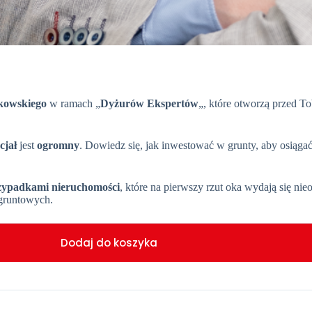
kowskiego
w ramach „
Dyżurów Ekspertów
„, które otworzą przed T
cjał
jest
ogromny
. Dowiedz się, jak inwestować w grunty, aby osiąga
zypadkami nieruchomości
, które na pierwszy rzut oka wydają się nie
 gruntowych.
Dodaj do koszyka