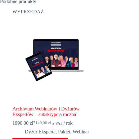
Podobne produkty
WYPRZEDAŻ
Archiwum Webinarów i Dyżurów
Ekspertów – subskrypcja roczna
1990,00
zł
/ rok
7140,00
zł
z VAT
Dyżur Eksperta
,
Pakiet
,
Webinar