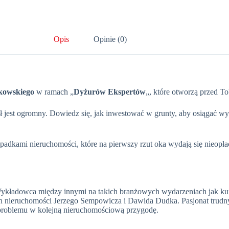
Opis
Opinie (0)
kowskiego
w ramach „
Dyżurów Ekspertów
„, które otworzą przed 
ał jest ogromny. Dowiedz się, jak inwestować w grunty, aby osiągać w
adkami nieruchomości, które na pierwszy rzut oka wydają się nieopłac
. Wykładowca między innymi na takich branżowych wydarzeniach jak 
h nieruchomości Jerzego Sempowicza i Dawida Dudka. Pasjonat trudny
problemu w kolejną nieruchomościową przygodę.