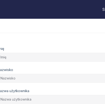
S
mię
azwisko
azwa użytkownika