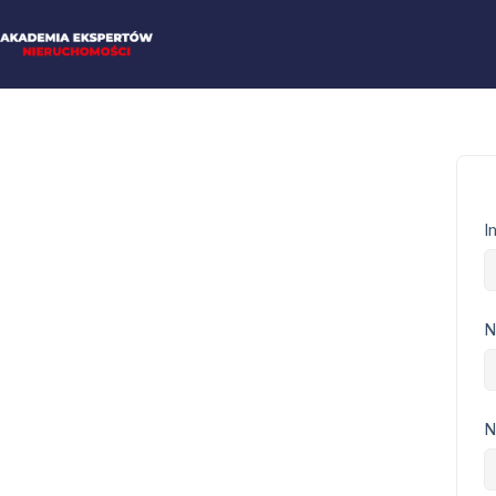
I
N
N