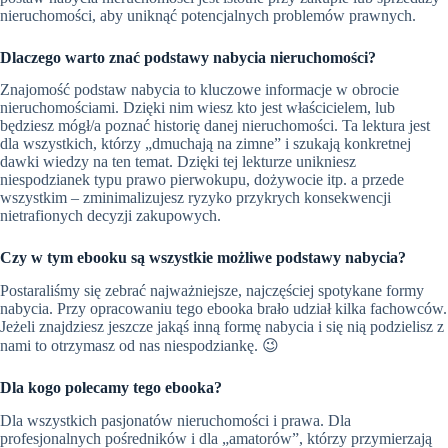
nieruchomości, aby uniknąć potencjalnych problemów prawnych.
Dlaczego warto znać podstawy nabycia nieruchomości?
Znajomość podstaw nabycia to kluczowe informacje w obrocie
nieruchomościami. Dzięki nim wiesz kto jest właścicielem, lub
będziesz mógł/a poznać historię danej nieruchomości. Ta lektura jest
dla wszystkich, którzy „dmuchają na zimne” i szukają konkretnej
dawki wiedzy na ten temat. Dzięki tej lekturze unikniesz
niespodzianek typu prawo pierwokupu, dożywocie itp. a przede
wszystkim – zminimalizujesz ryzyko przykrych konsekwencji
nietrafionych decyzji zakupowych.
Czy w tym ebooku są wszystkie możliwe podstawy nabycia?
Postaraliśmy się zebrać najważniejsze, najczęściej spotykane formy
nabycia. Przy opracowaniu tego ebooka brało udział kilka fachowców.
Jeżeli znajdziesz jeszcze jakąś inną formę nabycia i się nią podzielisz z
nami to otrzymasz od nas niespodziankę. 😉
Dla kogo polecamy tego ebooka?
Dla wszystkich pasjonatów nieruchomości i prawa. Dla
profesjonalnych pośredników i dla „amatorów”, którzy przymierzają