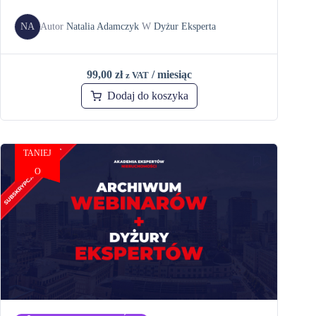
NA
Autor
Natalia Adamczyk
W
Dyżur Eksperta
99,00
zł
/ miesiąc
z VAT
Dodaj do koszyka
TANIEJ
O
zł-1395