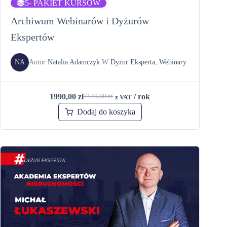
5
- PAKIET KURSÓW
Archiwum Webinarów i Dyżurów
Ekspertów
NA
Autor
Natalia Adamczyk
W
Dyżur Eksperta
,
Webinary
1990,00
zł
/ rok
7140,00
zł
z VAT
Dodaj do koszyka